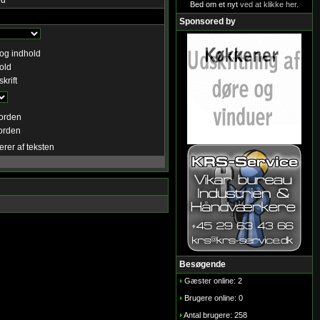
rd
Bed om et nyt
ved at klikke her
.
Sponsored by
 og indhold
old
krift
orden
orden
erer af teksten
Besøgende
Gæster online: 2
Brugere online: 0
Antal brugere: 258