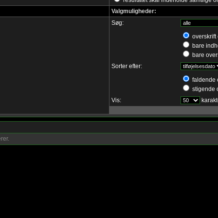
resultatet skal indeholde samtlige o
Valgmuligheder:
Søg:
overskrift
bare indh
bare overs
Sorter efter:
faldende 
stigende 
Vis:
karakt
rer.