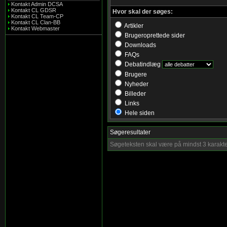
Kontakt Admin DCSA
Kontakt CL GDSR
Hvor skal der søges:
Kontakt CL Team-CP
Kontakt CL Clan-BB
Artikler
Kontakt Webmaster
Brugeroprettede sider
Downloads
FAQs
Debatindlæg
Brugere
Nyheder
Billeder
Links
Hele siden
Søgeresultater
Søgeteksten skal være på mindst 3 karakte