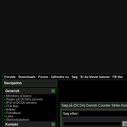
Forside
·
Downloads
·
Forum
·
Udfordre os
·
Søg
·
Er du blevet bannet
·
FB like
Navigation
Generelt
Members & teams
Regler på DCSA's servere
IP'er til DCSA-servere
Søg på {DCSA} Danish Counter Strike Ass
FFA-Ban
Artikler
Fotoalbum
Søg efter:
Links
Markedspladsen
Kontakt