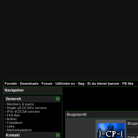
Forside
·
Downloads
·
Forum
·
Udfordre os
·
Søg
·
Er du blevet bannet
·
FB like
Navigation
Generelt
Members & teams
Regler på DCSA's servere
IP'er til DCSA-servere
Brugerprofil
FFA-Ban
Artikler
Fotoalbum
Bruge
Links
Markedspladsen
Kontakt
Dato f