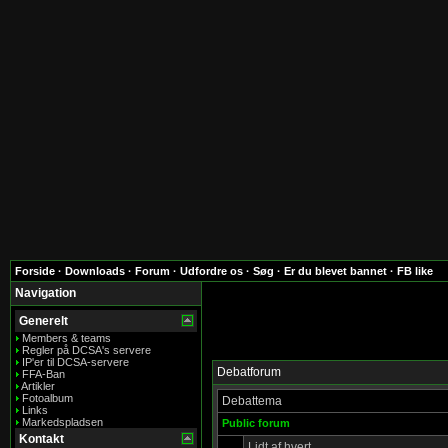
Forside
·
Downloads
·
Forum
·
Udfordre os
·
Søg
·
Er du blevet bannet
·
FB like
Navigation
Generelt
Members & teams
Regler på DCSA's servere
IP'er til DCSA-servere
Debatforum
FFA-Ban
Artikler
Fotoalbum
Debattema
Links
Markedspladsen
Public forum
Kontakt
Lidt af hvert