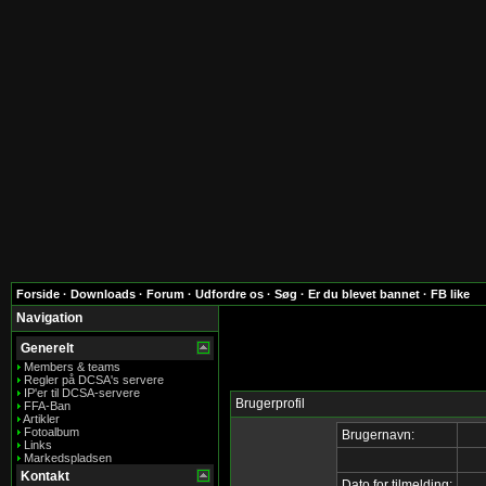
Forside
·
Downloads
·
Forum
·
Udfordre os
·
Søg
·
Er du blevet bannet
·
FB like
Navigation
Generelt
Members & teams
Regler på DCSA's servere
IP'er til DCSA-servere
Brugerprofil
FFA-Ban
Artikler
Fotoalbum
Brugernavn:
Links
Markedspladsen
Kontakt
Dato for tilmelding: